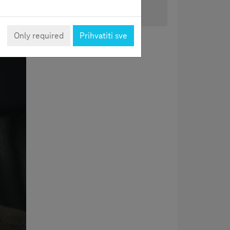
Podijeli
Only required
Prihvatiti sve