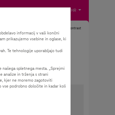
Impresum
Kontakt
Odaberite jezik
HR
Tražiti
Kontrast
bdelavo informacij v vaši končni
am prikazujemo vsebine in oglase, ki
vah. Te tehnologije uporabljajo tudi
je našega spletnega mesta. „Sprejmi
analize in trženja s strani
je, kjer ne moremo zagotoviti
 vse podrobno določite in kadar koli
 su
Podijeli članak
Proslijedi članak jednim
osti
klikom!