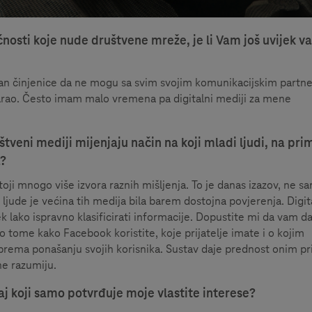
sti koje nude društvene mreže, je li Vam još uvijek v
estan činjenice da ne mogu sa svim svojim komunikacijskim partn
ovarao. Često imam malo vremena pa digitalni mediji za mene
štveni mediji mijenjaju način na koji mladi ljudi, na prim
a?
toji mnogo više izvora raznih mišljenja. To je danas izazov, ne s
ljude je većina tih medija bila barem dostojna povjerenja. Digit
jek lako ispravno klasificirati informacije. Dopustite mi da vam 
 o tome kako Facebook koristite, koje prijatelje imate i o kojim
 prema ponašanju svojih korisnika. Sustav daje prednost onim p
ne razumiju.
aj koji samo potvrđuje moje vlastite interese?