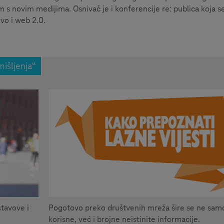
 s novim medijima. Osnivač je i konferencije re: publica koja s
vo i web 2.0.
mišljenja“
tavove i
Pogotovo preko društvenih mreža šire se ne sam
korisne, već i brojne neistinite informacije.