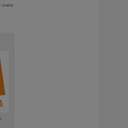
e svake
o