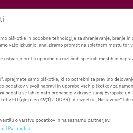
Teachtoday
ti
 piškotke in podobne tehnologije za shranjevanje, branje in o
amo vašo izkušnjo, analiziramo promet na spletnem mestu ter v
U razgovoru s Markusom Beckedahlom
e ustvarijo profili uporabe na različnih spletnih mestih in napra
stoje tisuće izvora
 sprejmete samo piškotke, ki so potrebni za pravilno delovan
o podatkov v svoji napravi in uporabo vseh piškotkov za namene 
aši podatki se lahko nato prenesejo v države zunaj Evropske uni
ot v EU (glej člen 49(1) a GDPR). V razdelku „Nastavitve“ lahko
mreže kao što su YouTube, Snapchat ili Facebook, postali
ih ljudi.
ernetskim aktivistom i blogerom Markusom Beckedahlom o važn
vestilu o varstvu podatkov in na seznamu partnerjev.
enja.
um
|
Partnerlist