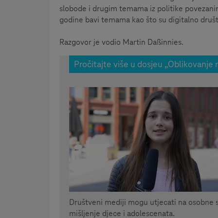
slobode i drugim temama iz politike povezanim
godine bavi temama kao što su digitalno društ
Razgovor je vodio Martin Daßinnies.
Pročitajte više u dosjeu „Oblikovanje 
Društveni mediji mogu utjecati na osobne s
mišljenje djece i adolescenata.