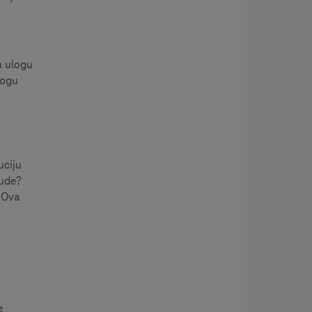
u ulogu
mogu
uciju
jude?
 Ova
e