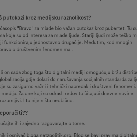
š putokazi kroz medijsku raznolikost?
 časopis "Bravo" za mlade bio važan putokaz kroz pubertet. Tu s
a koje su od interesa za mlade ljude. Stariji ljudi može teško 
ji funkcioniraju jednostavno drugačije. Međutim, kod mnogih
pravo o društvenim fenomenima..
 li on sada zbog toga što digitalni mediji omogućuju bržu distrib
lobalizacija gdje dolazi do narušavanja socijalnih standarda za l
dje su zasigurno važni i tehnički napredak i društveni fenomeni.
 medija. Za one koji su odrasli redovito čitajući dnevne novine,
azumljivi. I to nije ništa neobično.
eporučiti??
lušajte ih i zajedno razgovarajte o tome.
k i osnivač bloga netzpolitik.org. Blog se bavi pravima digitaln