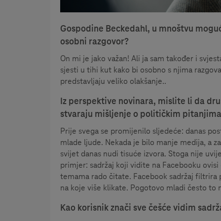
Gospodine Beckedahl, u mnoštvu mogućno
osobni razgovor?
On mi je jako važan! Ali ja sam također i svj
sjesti u tihi kut kako bi osobno s njima razg
predstavljaju veliko olakšanje..
Iz perspektive novinara, mislite li da dru
stvaraju mišljenje o političkim pitanjim
Prije svega se promijenilo sljedeće: danas pos
mlade ljude. Nekada je bilo manje medija, a za 
svijet danas nudi tisuće izvora. Stoga nije uvi
primjer: sadržaj koji vidite na Facebooku ovisi
temama rado čitate. Facebook sadržaj filtrira
na koje više klikate. Pogotovo mladi često to 
Kao korisnik znači sve češće vidim sadrž