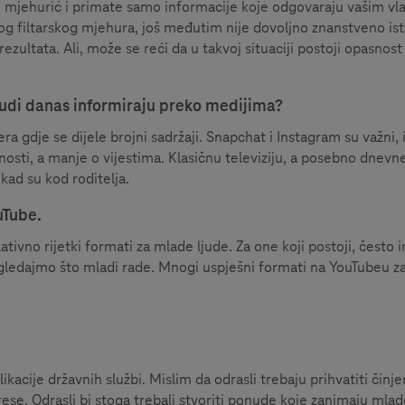
ki mjehurić i primate samo informacije koje odgovaraju vašim vla
og filtarskog mjehura, još međutim nije dovoljno znanstveno is
ultata. Ali, može se reći da u takvoj situaciji postoji opasnost
judi danas informiraju preko medijima?
 gdje se dijele brojni sadržaji. Snapchat i Instagram su važni, 
vnosti, a manje o vijestima. Klasičnu televiziju, a posebno dnevn
kad su kod roditelja.
uTube.
ivno rijetki formati za mlade ljude. Za one koji postoji, često
ogledajmo što mladi rade. Mnogi uspješni formati na YouTubeu z
ublikacije državnih službi. Mislim da odrasli trebaju prihvatiti činj
rese. Odrasli bi stoga trebali stvoriti ponude koje zanimaju mlad