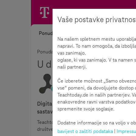
Vaše postavke privatnos
Ponuda
Na našem spletnem mestu uporabljamo
napravi. To nam omogoča, da izboljš
Ponuda
Informirati
Stvaranje mišljenja
vas zanimajo.
oglase, ki vas zanimajo. V ta namen s
U digitalnom svijetu po
naši partnerji.
Če izberete možnost „Samo obvezno“,
vse“ pomeni, da dovoljujete dostop d
Vrijeme čitanja:
7
minute
Teachtoday.de in naših partnerjev. V
enakovredne ravni varstva podatkov k
Digitalni mediji, prije svega društvene 
spremenite svoje soglasje.
sastavni dio u svakodnevnom životu mlad
Teachtoday je tim povodom razgovarao s int
Dodatne informacije so na voljo v ob
društvenih mreža u oblikovanju osobnog mišlj
bavijest o zaštiti podataka
|
Impress