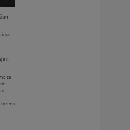
ažan
erima
jer,
amo za
alni
dam
rikazima