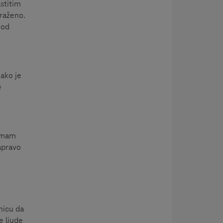
stitim
traženo.
 od
iako je
e
 imam
apravo
enicu da
e ljude