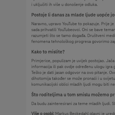
i uključiti ih više u donošenje odluka.
Postoje li danas za mlade ljude uopće jo
Naravno, upravo YouTube to pokazuje. Prije je
sada prihvatili YouTubeovci. Oni se bave temam
razumjeti što se tamo događa. Društveni medi
fenomena tehnološkog progresa govorimo za
Kako to mislite?
Primjerice, populizam je uvijek postojao. Jača
informacija ili pak ovdje određenu ulogu igra g
Teško je dati jasan odgovor na ovo pitanje. Ov
dihotomija također se može pronaći i u svijetu
komunikacijski oblici mladih ljudi mogu biti ner
Što roditeljima u tom smislu možemo pr
Da budu zainteresirani za teme mladih ljudi. S
Više o osobi:
Markus Beckedahl glavni je uredni