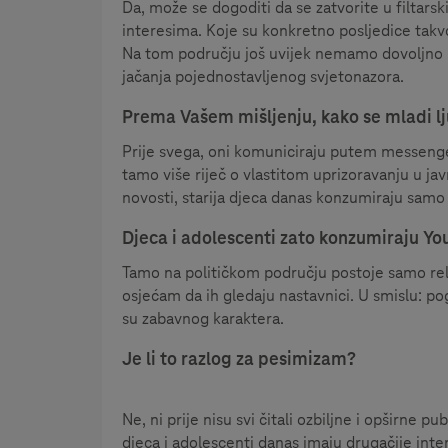
Da, može se dogoditi da se zatvorite u filtars
interesima. Koje su konkretno posljedice takv
Na tom području još uvijek nemamo dovoljno rez
jačanja pojednostavljenog svjetonazora.
Prema Vašem mišljenju, kako se mladi l
Prije svega, oni komuniciraju putem messengera
tamo više riječ o vlastitom uprizoravanju u ja
novosti, starija djeca danas konzumiraju samo 
Djeca i adolescenti zato konzumiraju Yo
Tamo na političkom području postoje samo relat
osjećam da ih gledaju nastavnici. U smislu: p
su zabavnog karaktera.
Je li to razlog za pesimizam?
Ne, ni prije nisu svi čitali ozbiljne i opširne p
djeca i adolescenti danas imaju drugačije inte