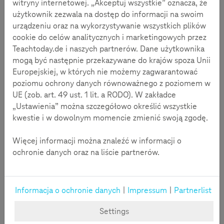
witryny internetowej. „Akceptuj wszystkie” oznacza, że
komputery. Człowiek zanurza się w przestrzeń, która nie jest
użytkownik zezwala na dostęp do informacji na swoim
prawdziwa, mimo że wydaje się taką być. W zeszłych latach
urządzeniu oraz na wykorzystywanie wszystkich plików
chwalono VR, skrót od angielskiego słowa virtual reality,
cookie do celów analitycznych i marketingowych przez
wirtualną rzeczywistość, jako jedną z najbardziej
Teachtoday.de i naszych partnerów. Dane użytkownika
obiecujących technologii zarówno w przemyśle
mogą być następnie przekazywane do krajów spoza Unii
rozrywkowym i badawczym jak i w obszarze edukacji.
Europejskiej, w których nie możemy zagwarantować
Wirtualna rzeczywistość nie jest jednak niczym nowym.
poziomu ochrony danych równoważnego z poziomem w
Pierwsze konsole do gier pojawiły się już w latach 90. XX
UE (zob. art. 49 ust. 1 lit. a RODO). W zakładce
wieku.
„Ustawienia” można szczegółowo określić wszystkie
kwestie i w dowolnym momencie zmienić swoją zgodę.
Więcej informacji można znaleźć w informacji o
ochronie danych oraz na liście partnerów.
Informacja o ochronie danych
|
Impressum
|
Partnerlist
Settings