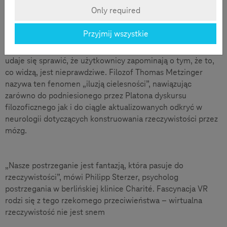
Only required
Iluzja cielesności
Przyjmij wszystkie
Dzisiejszej technice VR w coraz bardziej perfekcyjny sposób
udaje się sprawić, że użytkownicy zapominają o tym, że to,
co widzą, jest nieprawdziwe. Filozof Thomas Metzinger
nazywa ten fenomen „iluzją cielesności”, nawiązując
zarówno do podniesionego przez Platona dyskursu
filozoficznego jak i do ciągle aktualizowanych odkryć w
neurologii dotyczących konstruowania rzeczywistości przez
mózg.
„Nasze postrzeganie jest fantazją, która pasuje do
rzeczywistości”, mówi Philipp Sterzer, psycholog
postrzegania w berlińskiej klinice Charité. Fascynacja VR
rodzi się z tego rzekomego przeciwieństwa – wirtualna
rzeczywistość nie jest snem