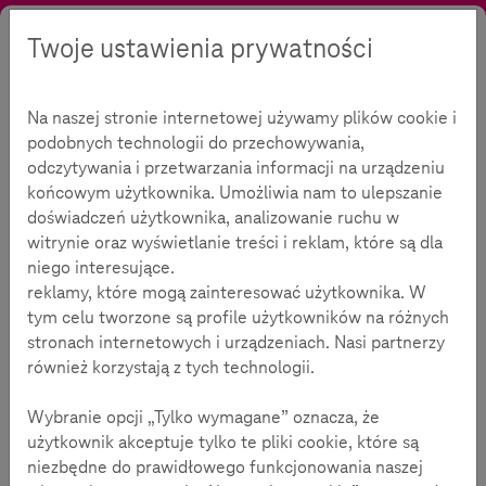
Twoje ustawienia prywatności
Szukaj
Kontrast
Menu
Język
Oferta
Zasięgnąć informacji
Gry cyfrowe
Życie w iluzji
Na naszej stronie internetowej używamy plików cookie i
Życie w iluzji
269
podobnych technologii do przechowywania,
odczytywania i przetwarzania informacji na urządzeniu
końcowym użytkownika. Umożliwia nam to ulepszanie
Czasu na czytanie:
6
minuty
doświadczeń użytkownika, analizowanie ruchu w
witrynie oraz wyświetlanie treści i reklam, które są dla
niego interesujące.
Zdobyć zapierające dech w piersiach górskie
reklamy, które mogą zainteresować użytkownika. W
szczyty, wspinając się bez asekuracji. Jak orzeł
tym celu tworzone są profile użytkowników na różnych
zataczać kręgi nad Paryżem. Albo jako kapitan
stronach internetowych i urządzeniach. Nasi partnerzy
stanąć na mostku kapitańskim statku kosmicznego
również korzystają z tych technologii.
Enterprise: żegnaj rzeczywistości, witaj wirtualny
Wybranie opcji „Tylko wymagane” oznacza, że
świecie!
użytkownik akceptuje tylko te pliki cookie, które są
Wirtualna rzeczywistość powstaje wtedy, gdy ludzki mózg
niezbędne do prawidłowego funkcjonowania naszej
przyjmuje za prawdę rzeczywistość przedstawioną przez