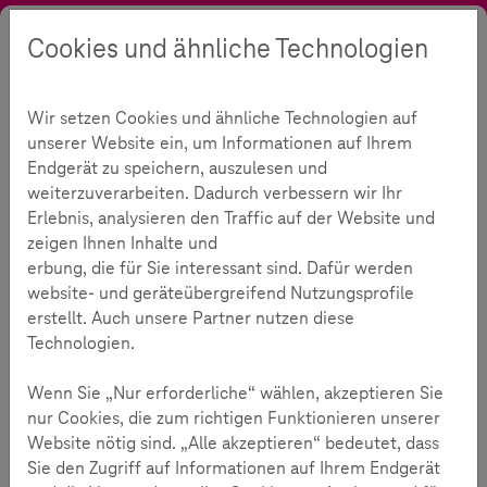
Cookies und ähnliche Technologien
Suche
Kontrast
Menü
Sprache
Toolbox
Wir setzen Cookies und ähnliche Technologien auf
Die Toolbox
0
Meine Toolbox
unserer Website ein, um Informationen auf Ihrem
Endgerät zu speichern, auszulesen und
In der Toolbox finden Sie schnell und übersichtlich
weiterzuverarbeiten. Dadurch verbessern wir Ihr
vielfältige Materialen zur Förderung der Medien- und
Erlebnis, analysieren den Traffic auf der Website und
Demokratiekompetenz junger Menschen im Alter von 9-16
zeigen Ihnen Inhalte und
Jahren.
erbung, die für Sie interessant sind. Dafür werden
website- und geräteübergreifend Nutzungsprofile
Filter zurücksetzen
erstellt. Auch unsere Partner nutzen diese
Technologien.
Wenn Sie „Nur erforderliche“ wählen, akzeptieren Sie
Karten
nur Cookies, die zum richtigen Funktionieren unserer
Website nötig sind. „Alle akzeptieren“ bedeutet, dass
Sie den Zugriff auf Informationen auf Ihrem Endgerät