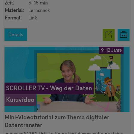
Zeit:
5-15 min
Material:
Lernsnack
Format:
Link
Details
9-12 Jahre
SCROLLER TV - Weg der Daten
Kurzvideo
Mini-Videotutorial zum Thema digitaler
Datentransfer
In dieser SCROLLER TV-Folge lädt Bianca auf eine Reise