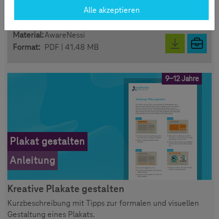
AwareNessi.
Alle akzeptieren
Zeit:
5-15 min
Material:
AwareNessi
Format:
PDF | 41.48 MB
9-12 Jahre
Plakat gestalten
Anleitung
Kreative Plakate gestalten
Kurzbeschreibung mit Tipps zur formalen und visuellen
Gestaltung eines Plakats.