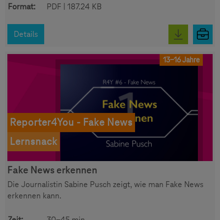
Format:
PDF | 187.24 KB
Details
13-16 Jahre
Reporter4You - Fake News
Lernsnack
Fake News erkennen
Die Journalistin Sabine Pusch zeigt, wie man Fake News
erkennen kann.
Zeit:
30-45 min