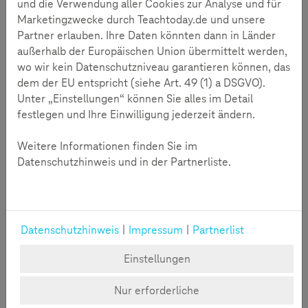
und die Verwendung aller Cookies zur Analyse und für
Marketingzwecke durch Teachtoday.de und unsere
Partner erlauben. Ihre Daten könnten dann in Länder
5-8 Jahre
außerhalb der Europäischen Union übermittelt werden,
wo wir kein Datenschutzniveau garantieren können, das
dem der EU entspricht (siehe Art. 49 (1) a DSGVO).
Unter „Einstellungen“ können Sie alles im Detail
festlegen und Ihre Einwilligung jederzeit ändern.
Weitere Informationen finden Sie im
Datenschutzhinweis und in der Partnerliste.
Passwörter
AwareNessi
Datenschutzhinweis
|
Impressum
|
Partnerlist
AwareNessi: Was sind Passwörter?
Einstellungen
Von Schlüsseln fürs Internet, geheimen Codes und
Nur erforderliche
Burgen ohne Tor. Hier finden Sie weitere Infos zu