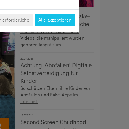
5.08.2026
Täuschend echt: Deepfake-
 erforderliche
Alle akzeptieren
Erkennung für Jugendliche
Täuschend echte Bilder oder
Videos, die manipuliert wurden,
gehören längst zum......
22.07.2026
Achtung, Abofallen! Digitale
Selbstverteidigung für
Kinder
So schützen Eltern ihre Kinder vor
Abofallen und Fake-Apps im
Internet.
15.07.2026
Second Screen Childhood