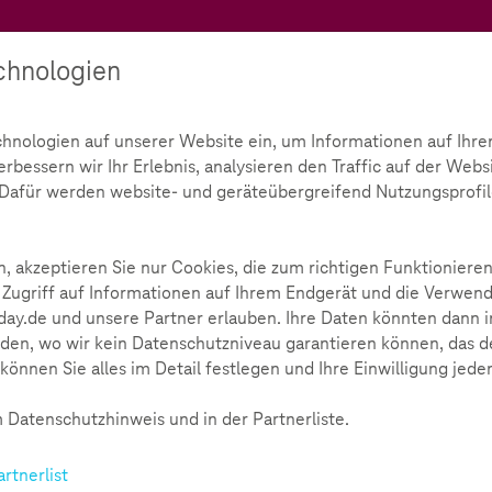
Teachtoday
chnologien
Ratgeber
Toolbox
Initiative
chnologien auf unserer Website ein, um Informationen auf Ihre
bessern wir Ihr Erlebnis, analysieren den Traffic auf der Webs
Safer Internet Day 2020
d. Dafür werden website- und geräteübergreifend Nutzungsprofil
0
, akzeptieren Sie nur Cookies, die zum richtigen Funktionieren
 Zugriff auf Informationen auf Ihrem Endgerät und die Verwend
ay.de und unsere Partner erlauben. Ihre Daten könnten dann i
den, wo wir kein Datenschutzniveau garantieren können, das de
können Sie alles im Detail festlegen und Ihre Einwilligung jede
erlaubt und was nicht?
fer Internet Days war die Sensibilisierung für eine sichere un
 Datenschutzhinweis und in der Partnerliste.
 Motto „Together for a better Internet“ wurde an das Thema
artnerlist