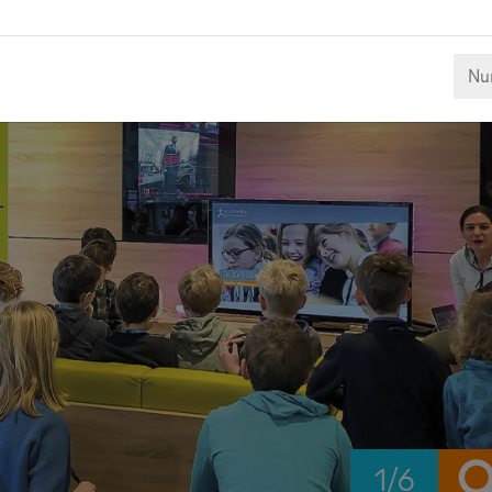
hen
Nur
1/6