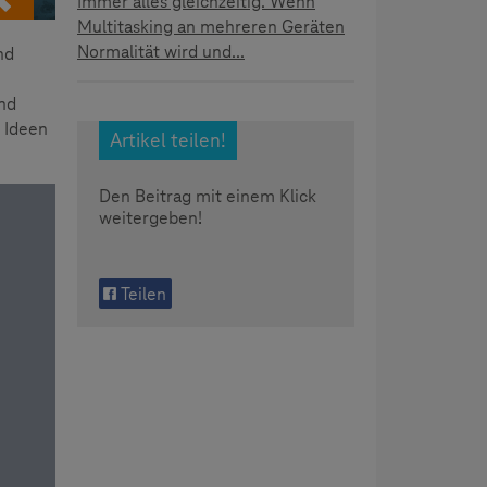
Immer alles gleichzeitig. Wenn
Multitasking an mehreren Geräten
Normalität wird und...
nd
und
 Ideen
Artikel teilen!
Den Beitrag mit einem Klick
weitergeben!
Teilen