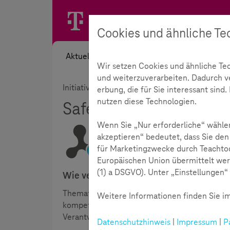
Cookies und ähnliche Te
Aktuelles
Themen
Akademie
Wir setzen Cookies und ähnliche Te
und weiterzuverarbeiten. Dadurch ver
Initiative
Rückblick
Safer Internet Day
erbung, die für Sie interessant sin
nutzen diese Technologien.
Safer Internet Day 202
Wenn Sie „Nur erforderliche“ wählen
akzeptieren“ bedeutet, dass Sie den
für Marketingzwecke durch Teachtod
Lesezeit:
3
Minuten
Europäischen Union übermittelt wer
(1) a DSGVO). Unter „Einstellungen“ 
Wie verhalte ich mich im Netz? Was ist 
Thematischer Schwerpunkt des diesjährigen Sa
Weitere Informationen finden Sie im
kompetente Nutzung des Internets. Unter dem
Verantwortung im Netz angeknüpft.
Datenschutzhinweis
|
Impressum
|
P