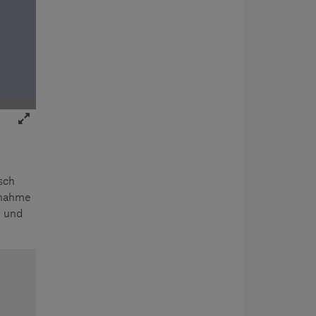
sch
rnahme
n und