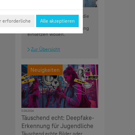
Das Lernangebot für alle, die
 Sie
 erforderliche
Alle akzeptieren
sich für eine sichere und
kompetente Mediennutzung
einsetzen wollen.
Zur Übersicht
Neuigkeiten
5.08.2026
Täuschend echt: Deepfake-
Erkennung für Jugendliche
Täuschend echte Bilder oder