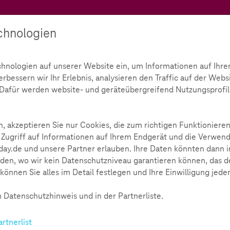
Teachtoday
chnologien
Ratgeber
Toolbox
Initiative
chnologien auf unserer Website ein, um Informationen auf Ihre
bessern wir Ihr Erlebnis, analysieren den Traffic auf der Webs
cours
Parcours selbst umgesetzt
Zeiten-Buzzer
d. Dafür werden website- und geräteübergreifend Nutzungsprofil
, akzeptieren Sie nur Cookies, die zum richtigen Funktionieren
 Zugriff auf Informationen auf Ihrem Endgerät und die Verwend
ay.de und unsere Partner erlauben. Ihre Daten könnten dann i
den, wo wir kein Datenschutzniveau garantieren können, das de
können Sie alles im Detail festlegen und Ihre Einwilligung jede
ter?
nnutzungsverhalten zu reflektieren. Die Kinder erleben, wie sc
 Datenschutzhinweis und in der Partnerliste.
artnerlist