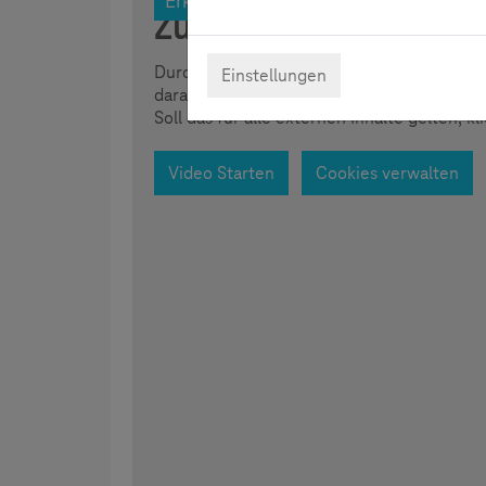
Erklärfilm
Zustimmung erforder
Durch das Klicken auf "Video starten" wi
Einstellungen
darauf hinweisen, dass im Zuge dessen Da
Soll das für alle externen Inhalte gelten, k
Video Starten
Cookies verwalten