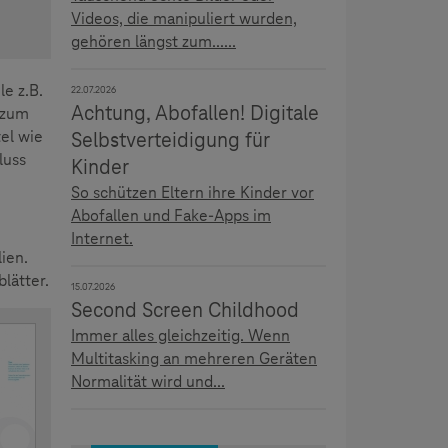
Videos, die manipuliert wurden,
gehören längst zum......
le z.B.
22.07.2026
Achtung, Abofallen! Digitale
 zum
el wie
Selbstverteidigung für
luss
Kinder
So schützen Eltern ihre Kinder vor
Abofallen und Fake-Apps im
Internet.
ien.
lätter.
15.07.2026
Second Screen Childhood
Immer alles gleichzeitig. Wenn
Multitasking an mehreren Geräten
Normalität wird und...