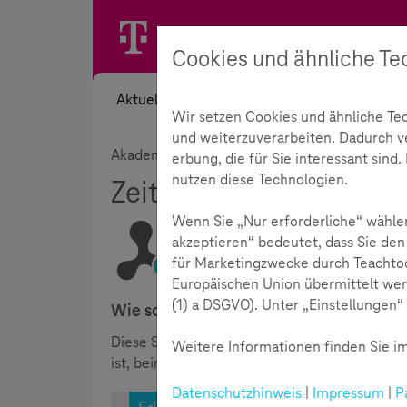
Cookies und ähnliche Te
Aktuelles
Themen
Akademie
Wir setzen Cookies und ähnliche Te
und weiterzuverarbeiten. Dadurch ver
Akademie
Webcasts & mehr
Medienpar
erbung, die für Sie interessant sin
nutzen diese Technologien.
Zeiten-Buzzer
348
Wenn Sie „Nur erforderliche“ wählen
akzeptieren“ bedeutet, dass Sie den
für Marketingzwecke durch Teachtod
Lesezeit:
3
Minuten
Europäischen Union übermittelt wer
(1) a DSGVO). Unter „Einstellungen“ 
Wie schnell vergeht die Zeit am Compu
Diese Station regt dazu an, das eigene Medie
Weitere Informationen finden Sie im
ist, beim Spielen ein Zeitgefühl zu behalten.
Datenschutzhinweis
|
Impressum
|
P