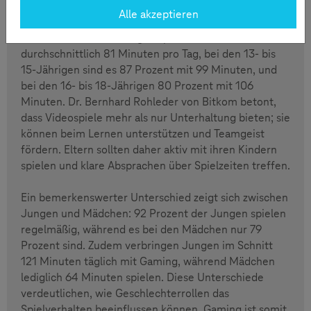
Spielzeit steigt.
Alle akzeptieren
Bei den 10- bis 12-Jährigen spielen 91 Prozent für
durchschnittlich 81 Minuten pro Tag, bei den 13- bis
15-Jährigen sind es 87 Prozent mit 99 Minuten, und
bei den 16- bis 18-Jährigen 80 Prozent mit 106
Minuten. Dr. Bernhard Rohleder von Bitkom betont,
dass Videospiele mehr als nur Unterhaltung bieten; sie
können beim Lernen unterstützen und Teamgeist
fördern. Eltern sollten daher aktiv mit ihren Kindern
spielen und klare Absprachen über Spielzeiten treffen.
Ein bemerkenswerter Unterschied zeigt sich zwischen
Jungen und Mädchen: 92 Prozent der Jungen spielen
regelmäßig, während es bei den Mädchen nur 79
Prozent sind. Zudem verbringen Jungen im Schnitt
121 Minuten täglich mit Gaming, während Mädchen
lediglich 64 Minuten spielen. Diese Unterschiede
verdeutlichen, wie Geschlechterrollen das
Spielverhalten beeinflussen können. Gaming ist somit