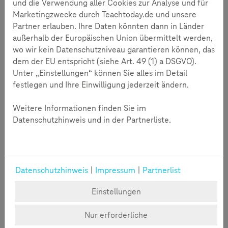
und die Verwendung aller Cookies zur Analyse und für
Marketingzwecke durch Teachtoday.de und unsere
Partner erlauben. Ihre Daten könnten dann in Länder
Kinder verbringen
außerhalb der Europäischen Union übermittelt werden,
wo wir kein Datenschutzniveau garantieren können, das
durchschnittlich 1,5 Stunden am
dem der EU entspricht (siehe Art. 49 (1) a DSGVO).
Tag mit Gaming
Unter „Einstellungen“ können Sie alles im Detail
festlegen und Ihre Einwilligung jederzeit ändern.
Im Durchschnitt verbringen Jugendliche täglich etwa
95 Minuten mit Gaming, wobei es unter der Woche
Weitere Informationen finden Sie im
rund 80 Minuten und am Wochenende sogar 123
Datenschutzhinweis und in der Partnerliste.
Minuten sind.
Computerspiele haben einen festen Platz im Alltag
von Kindern und Jugendlichen. Laut einer aktuellen
Datenschutzhinweis
|
Impressum
|
Partnerlist
Studie des Digitalverbands Bitkom spielen 85 Prozent
der 10- bis 18-Jährigen in Deutschland zumindest hin
Einstellungen
und wieder Video-, Computer- oder Onlinespiele.
Die Studie zeigt, dass der Anteil der Spieler mit
Nur erforderliche
zunehmendem Alter leicht sinkt, während die