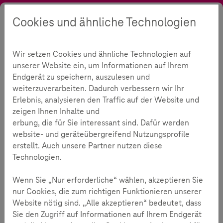
Cookies und ähnliche Technologien
Suche
Kontrast
Menü
Sprache
Aktuelles
Blog
Bildungszahl
Bildungszahl im Detail
Wir setzen Cookies und ähnliche Technologien auf
Bildungszahl der Woche
317
unserer Website ein, um Informationen auf Ihrem
Endgerät zu speichern, auszulesen und
weiterzuverarbeiten. Dadurch verbessern wir Ihr
Erlebnis, analysieren den Traffic auf der Website und
Lesezeit:
3
Minuten
zeigen Ihnen Inhalte und
erbung, die für Sie interessant sind. Dafür werden
Bildungszahl
26.02.2025
website- und geräteübergreifend Nutzungsprofile
erstellt. Auch unsere Partner nutzen diese
Technologien.
Wenn Sie „Nur erforderliche“ wählen, akzeptieren Sie
nur Cookies, die zum richtigen Funktionieren unserer
Website nötig sind. „Alle akzeptieren“ bedeutet, dass
Sie den Zugriff auf Informationen auf Ihrem Endgerät