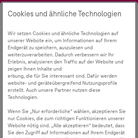
Cookies und ähnliche Technologien
Suche
Kontrast
Menü
Sprache
Aktuelles
Blog
Familie und Medien
Wir setzen Cookies und ähnliche Technologien auf
Familie und Medien im Detail
unserer Website ein, um Informationen auf Ihrem
Familie und Medien
Endgerät zu speichern, auszulesen und
306
weiterzuverarbeiten. Dadurch verbessern wir Ihr
Erlebnis, analysieren den Traffic auf der Website und
zeigen Ihnen Inhalte und
Lesezeit:
1
Minuten
erbung, die für Sie interessant sind. Dafür werden
website- und geräteübergreifend Nutzungsprofile
erstellt. Auch unsere Partner nutzen diese
Technologien.
Wenn Sie „Nur erforderliche“ wählen, akzeptieren Sie
nur Cookies, die zum richtigen Funktionieren unserer
Website nötig sind. „Alle akzeptieren“ bedeutet, dass
Sie den Zugriff auf Informationen auf Ihrem Endgerät