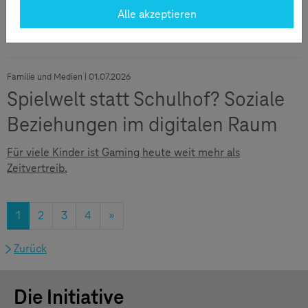
Immer alles gleichzeitig. Wenn Multitasking an mehreren
Alle akzeptieren
Geräten Normalität wird und das Wichtigste auf der Strecke
bleibt.
Familie und Medien | 01.07.2026
Spielwelt statt Schulhof? Soziale
Beziehungen im digitalen Raum
Für viele Kinder ist Gaming heute weit mehr als
Zeitvertreib.
1
2
3
4
»
Zurück
Die Initiative