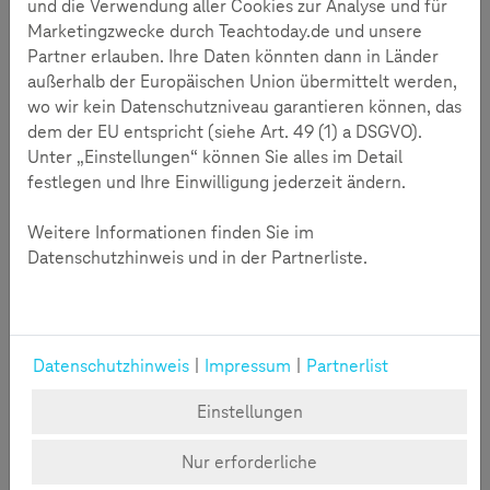
und die Verwendung aller Cookies zur Analyse und für
Marketingzwecke durch Teachtoday.de und unsere
Partner erlauben. Ihre Daten könnten dann in Länder
außerhalb der Europäischen Union übermittelt werden,
wo wir kein Datenschutzniveau garantieren können, das
dem der EU entspricht (siehe Art. 49 (1) a DSGVO).
Unter „Einstellungen“ können Sie alles im Detail
festlegen und Ihre Einwilligung jederzeit ändern.
Familie und Medien | 22.07.2026
Weitere Informationen finden Sie im
Achtung, Abofallen! Digitale
Datenschutzhinweis und in der Partnerliste.
Selbstverteidigung für Kinder
So schützen Eltern ihre Kinder vor Abofallen und Fake-Apps
im Internet.
Datenschutzhinweis
|
Impressum
|
Partnerlist
Einstellungen
Familie und Medien | 15.07.2026
Second Screen Childhood
Nur erforderliche