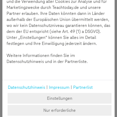
und die Verwendung aller Cookies zur Analyse und für
Marketingzwecke durch Teachtoday.de und unsere
Partner erlauben. Ihre Daten könnten dann in Länder
außerhalb der Europäischen Union übermittelt werden,
wo wir kein Datenschutzniveau garantieren können, das
Datenschutz spielerisch lernen
dem der EU entspricht (siehe Art. 49 (1) a DSGVO).
durch Tools für Kinder
Unter „Einstellungen“ können Sie alles im Detail
festlegen und Ihre Einwilligung jederzeit ändern.
Mit spielerischen Tools, Quizzen oder kleinen
Experimenten lässt sich Datenschutz leicht
Weitere Informationen finden Sie im
vermitteln.
Datenschutzhinweis und in der Partnerliste.
Datenschutz ist für viele Kinder ein abstraktes Thema.
Eltern können gemeinsam mit Kindern prüfen, welche
Daten eine App sammelt, oder kleine Spiele nutzen,
Datenschutzhinweis
|
Impressum
|
Partnerlist
bei denen Kinder Entscheidungen über Informationen
treffen müssen, die sie teilen.
Einstellungen
Solche Übungen zeigen Kindern nicht nur die Risiken,
Nur erforderliche
sondern geben ihnen auch konkrete