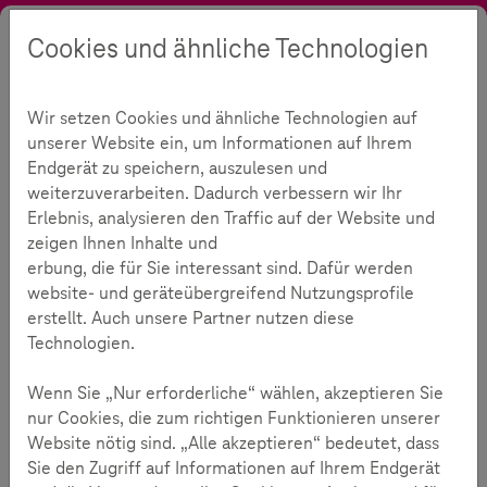
Cookies und ähnliche Technologien
Suche
Kontrast
Menü
Sprache
Aktuelles
Blog
Familie und Medien
Wir setzen Cookies und ähnliche Technologien auf
Familie und Medien im Detail
unserer Website ein, um Informationen auf Ihrem
Familie und Medien
Endgerät zu speichern, auszulesen und
306
weiterzuverarbeiten. Dadurch verbessern wir Ihr
Erlebnis, analysieren den Traffic auf der Website und
zeigen Ihnen Inhalte und
Lesezeit:
3
Minuten
erbung, die für Sie interessant sind. Dafür werden
website- und geräteübergreifend Nutzungsprofile
erstellt. Auch unsere Partner nutzen diese
Familie und Medien
17.06.2026
Technologien.
Wenn Sie „Nur erforderliche“ wählen, akzeptieren Sie
nur Cookies, die zum richtigen Funktionieren unserer
Website nötig sind. „Alle akzeptieren“ bedeutet, dass
Sie den Zugriff auf Informationen auf Ihrem Endgerät