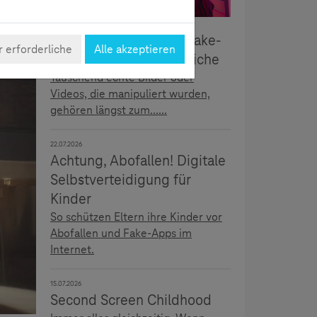
5.08.2026
Täuschend echt: Deepfake-
 erforderliche
Alle akzeptieren
Erkennung für Jugendliche
Täuschend echte Bilder oder
Videos, die manipuliert wurden,
gehören längst zum......
22.07.2026
Achtung, Abofallen! Digitale
Selbstverteidigung für
Kinder
So schützen Eltern ihre Kinder vor
Abofallen und Fake-Apps im
Internet.
15.07.2026
Second Screen Childhood