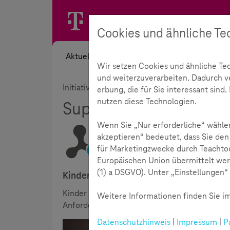
Cookies und ähnliche Te
Aktuelles
Themen
Akademie
Wir setzen Cookies und ähnliche Te
und weiterzuverarbeiten. Dadurch ver
Initiative
Unsere Partner
Super Chill
erbung, die für Sie interessant sin
nutzen diese Technologien.
Super Chill
193
Wenn Sie „Nur erforderliche“ wählen
akzeptieren“ bedeutet, dass Sie den
für Marketingzwecke durch Teachtod
Lesezeit:
3
Minuten
Europäischen Union übermittelt wer
(1) a DSGVO). Unter „Einstellungen“ 
Kinder stark machen: Mit Super Chill zu
Kinder sollen lachen, spielen, toben – nicht 
Weitere Informationen finden Sie im
Anforderungen und Reizen macht es den Jüng
Datenschutzhinweis
|
Impressum
|
P