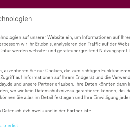
Teachtoday
chnologien
Ratgeber
Toolbox
Initiative
chnologien auf unserer Website ein, um Informationen auf Ihre
bessern wir Ihr Erlebnis, analysieren den Traffic auf der Webs
d. Dafür werden website- und geräteübergreifend Nutzungsprofil
, akzeptieren Sie nur Cookies, die zum richtigen Funktionieren
 Zugriff auf Informationen auf Ihrem Endgerät und die Verwend
ay.de und unsere Partner erlauben. Ihre Daten könnten dann i
den, wo wir kein Datenschutzniveau garantieren können, das de
können Sie alles im Detail festlegen und Ihre Einwilligung jede
 mehr Resilienz
grübeln und gestresst sein. Doch die moderne Welt mit all ihren
 Datenschutzhinweis und in der Partnerliste.
sten oft schwer, entspannt durchs Leben zu gehen.
artnerlist