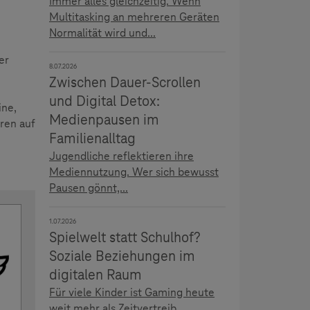
Immer alles gleichzeitig. Wenn
Multitasking an mehreren Geräten
Normalität wird und...
er
8.07.2026
Zwischen Dauer-Scrollen
und Digital Detox:
ine,
Medienpausen im
ren auf
Familienalltag
Jugendliche reflektieren ihre
Mediennutzung. Wer sich bewusst
Pausen gönnt,...
1.07.2026
Spielwelt statt Schulhof?
Soziale Beziehungen im
digitalen Raum
Für viele Kinder ist Gaming heute
weit mehr als Zeitvertreib.