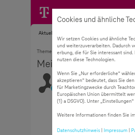
Cookies und ähnliche Te
Aktuelles
Themen
Akademie
Wir setzen Cookies und ähnliche Te
und weiterzuverarbeiten. Dadurch ver
Themen
Digitale Gesellschaft
Meinungs
erbung, die für Sie interessant sin
nutzen diese Technologien.
Meinungsbildung
Wenn Sie „Nur erforderliche“ wählen
akzeptieren“ bedeutet, dass Sie den
für Marketingzwecke durch Teachtod
Lesezeit:
2
Minuten
Europäischen Union übermittelt wer
(1) a DSGVO). Unter „Einstellungen“ 
Weitere Informationen finden Sie im
Datenschutzhinweis
|
Impressum
|
P