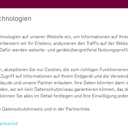
Teachtoday
chnologien
Ratgeber
Toolbox
Initiative
chnologien auf unserer Website ein, um Informationen auf Ihre
bessern wir Ihr Erlebnis, analysieren den Traffic auf der Webs
bildung
Umfrage: Erkennen Sie Fake News?
d. Dafür werden website- und geräteübergreifend Nutzungsprofil
, akzeptieren Sie nur Cookies, die zum richtigen Funktionieren
 Zugriff auf Informationen auf Ihrem Endgerät und die Verwend
ay.de und unsere Partner erlauben. Ihre Daten könnten dann i
den, wo wir kein Datenschutzniveau garantieren können, das de
können Sie alles im Detail festlegen und Ihre Einwilligung jede
 Datenschutzhinweis und in der Partnerliste.
artnerlist