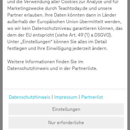
und die Verwendung aller Cookies zur Analyse und für
und enthält umfassende Inhalte. Zusätzlich finden Sie im
Marketingzwecke durch Teachtoday.de und unsere
Downloadbereich Speakernotes, die durch den Vortrag
Partner erlauben. Ihre Daten könnten dann in Länder
leiten.
außerhalb der Europäischen Union übermittelt werden,
wo wir kein Datenschutzniveau garantieren können, das
Ziel der Präsentation ist es, Eltern zu befähigen, informierte
dem der EU entspricht (siehe Art. 49 (1) a DSGVO).
Entscheidungen im Kontext von Sharenting zu treffen.
Unter „Einstellungen“ können Sie alles im Detail
Dabei wird Wert auf einen offenen Austausch gelegt, um
festlegen und Ihre Einwilligung jederzeit ändern.
individuelle Meinungsbildung zu fördern, ohne dabei ein
richtig oder falsch vorzugeben. Die Materialien
Weitere Informationen finden Sie im
unterstützen Sie dabei, die Herausforderungen des Teilens
Datenschutzhinweis und in der Partnerliste.
von Inhalten der eigenen Kinder kritisch zu reflektieren.
Datenschutzhinweis
|
Impressum
|
Partnerlist
Einstellungen
Nur erforderliche