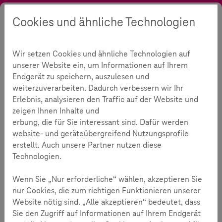
Cookies und ähnliche Technologien
Suche
Kontrast
Menü
Sprache
Themen
Digitale Gesellschaft
Sharenting
Wir setzen Cookies und ähnliche Technologien auf
Präsentation: Teilen mit Bedacht
unserer Website ein, um Informationen auf Ihrem
Präsentation: Teilen mit
Endgerät zu speichern, auszulesen und
weiterzuverarbeiten. Dadurch verbessern wir Ihr
Bedacht
Erlebnis, analysieren den Traffic auf der Website und
zeigen Ihnen Inhalte und
erbung, die für Sie interessant sind. Dafür werden
232
website- und geräteübergreifend Nutzungsprofile
erstellt. Auch unsere Partner nutzen diese
Technologien.
Lesezeit:
3
Minuten
Wenn Sie „Nur erforderliche“ wählen, akzeptieren Sie
Die Präsentation "Sharenting - Teilen mit Bedacht", richtet
nur Cookies, die zum richtigen Funktionieren unserer
sich gezielt an Eltern, Großeltern, Lehrkräfte und
Website nötig sind. „Alle akzeptieren“ bedeutet, dass
pädagogische Fachkräfte. Sie wurde für den Einsatz bei
Sie den Zugriff auf Informationen auf Ihrem Endgerät
Elternabenden und Informationsveranstaltungen konzipiert