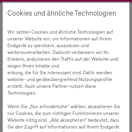
Cookies und ähnliche Technologien
Suche
Kontrast
Menü
Sprache
Themen
Medienkompetenz
Digitale Kommunikation
Wir setzen Cookies und ähnliche Technologien auf
Claudia Nemat im Interview
unserer Website ein, um Informationen auf Ihrem
"Irgendwann wird das
Endgerät zu speichern, auszulesen und
weiterzuverarbeiten. Dadurch verbessern wir Ihr
Smartphone im Museum sein"
Erlebnis, analysieren den Traffic auf der Website und
zeigen Ihnen Inhalte und
erbung, die für Sie interessant sind. Dafür werden
5
website- und geräteübergreifend Nutzungsprofile
erstellt. Auch unsere Partner nutzen diese
Technologien.
Lesezeit:
3
Minuten
Wenn Sie „Nur erforderliche“ wählen, akzeptieren Sie
In der digitalen Welt ist es wichtig, nicht alles für
nur Cookies, die zum richtigen Funktionieren unserer
selbstverständlich zu nehmen und sich selber schlau
Website nötig sind. „Alle akzeptieren“ bedeutet, dass
machen. Aber ist das immer so leicht?
Sie den Zugriff auf Informationen auf Ihrem Endgerät