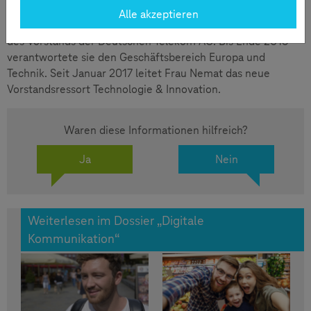
Alle akzeptieren
Zur Person:
Claudia Nemat ist seit Oktober 2011 Mitglied
des Vorstands der Deutschen Telekom AG. Bis Ende 2016
verantwortete sie den Geschäftsbereich Europa und
Technik. Seit Januar 2017 leitet Frau Nemat das neue
Vorstandsressort Technologie & Innovation.
Waren diese Informationen hilfreich?
Ja
Nein
Weiterlesen im Dossier „Digitale
Kommunikation“