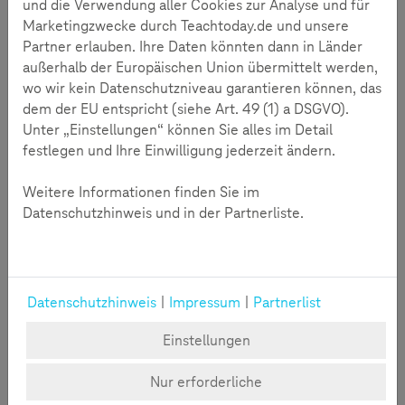
und die Verwendung aller Cookies zur Analyse und für
Denn wie hängen diesbezüglich Kommunikation und
Marketingzwecke durch Teachtoday.de und unsere
Innovation zusammen? Telekom-Vorstand Claudia Nemat
Partner erlauben. Ihre Daten könnten dann in Länder
spricht im Interview darüber, wie sich unsere
außerhalb der Europäischen Union übermittelt werden,
Kommunikation verändern wird und welche Verantwortung
wo wir kein Datenschutzniveau garantieren können, das
sich daraus für jeden einzelnen ergibt.
dem der EU entspricht (siehe Art. 49 (1) a DSGVO).
Unter „Einstellungen“ können Sie alles im Detail
Interview
Zustimmung erforderlich
festlegen und Ihre Einwilligung jederzeit ändern.
Durch das Klicken auf "Video starten" wird das entsprechende Youtube-
Video eingeblendet. Wir möchten Sie darauf hinweisen, dass im Zuge
Weitere Informationen finden Sie im
dessen Daten an Youtube übermittelt werden.
Soll das für alle externen Inhalte gelten, klicken Sie bitte auf "Cookies
Datenschutzhinweis und in der Partnerliste.
verwalten".
Video Starten
Cookies verwalten
Datenschutzhinweis
|
Impressum
|
Partnerlist
Einstellungen
Claudia Nemat, Mitglied des Vorstands der Deutschen
Telekom
Nur erforderliche