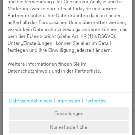
Hate Speech ist jedoch keine ausschließlich digitale
und die Verwendung aller Cookies zur Analyse und für
Erscheinung, sondern sie greift reale Machtstrukturen und
Marketingzwecke durch Teachtoday.de und unsere
Diskriminierung auf. Ihre Darstellung kann von subtil bis hin
Partner erlauben. Ihre Daten könnten dann in Länder
zu beleidigend und bedrohlich reichen. Sie wird von Hass,
außerhalb der Europäischen Union übermittelt werden,
Aggressivität und einer generellen Missachtung gegenüber
wo wir kein Datenschutzniveau garantieren können, das
Mitmenschen geprägt. Häufig reichen dafür Hautfarbe,
dem der EU entspricht (siehe Art. 49 (1) a DSGVO).
Geschlecht oder auch die eigenen Werte.
Unter „Einstellungen“ können Sie alles im Detail
festlegen und Ihre Einwilligung jederzeit ändern.
Mit dieser Zunahme steigt aber auch der Einfluss
antidemokratischer Gruppierungen auf die öffentliche
Weitere Informationen finden Sie im
Meinungsbildung und den sozialen Umgang miteinander.
Datenschutzhinweis und in der Partnerliste.
Das folgende Video der Telekom Kampagne gegen Hass im
Netz zeigt anschaulich am Beispiel einer jungen Frau, was
für gravierende Konsequenzen Hasskommentare im
alltäglichen Leben haben können.
Datenschutzhinweis
|
Impressum
|
Partnerlist
Einstellungen
Zustimmung erforderlich
Durch das Klicken auf "Video starten" wird das entsprechende Youtube-
Video eingeblendet. Wir möchten Sie darauf hinweisen, dass im Zuge
Nur erforderliche
dessen Daten an Youtube übermittelt werden.
Soll das für alle externen Inhalte gelten, klicken Sie bitte auf "Cookies