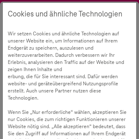
Cookies und ähnliche Technologien
Suche
Kontrast
Menü
Sprache
Aktuelles
Aktionen
Kampagne "Gegen Hass im Netz"
Wir setzen Cookies und ähnliche Technologien auf
Victim Blaming
unserer Website ein, um Informationen auf Ihrem
Victim Blaming
Endgerät zu speichern, auszulesen und
113
weiterzuverarbeiten. Dadurch verbessern wir Ihr
Erlebnis, analysieren den Traffic auf der Website und
zeigen Ihnen Inhalte und
Lesezeit:
3
Minuten
erbung, die für Sie interessant sind. Dafür werden
website- und geräteübergreifend Nutzungsprofile
Die Verbreitung von Hetze, Hass und
erstellt. Auch unsere Partner nutzen diese
Diskriminierung im Internet nimmt zu, insbesondere
Technologien.
in Sozialen Netzwerken, Foren und
Wenn Sie „Nur erforderliche“ wählen, akzeptieren Sie
Kommentarspalten. In der deutschen Sprache hat
nur Cookies, die zum richtigen Funktionieren unserer
sich für dieses besorgniserregende Phänomen der
Website nötig sind. „Alle akzeptieren“ bedeutet, dass
Begriff "Hate Speech" etabliert.
Sie den Zugriff auf Informationen auf Ihrem Endgerät