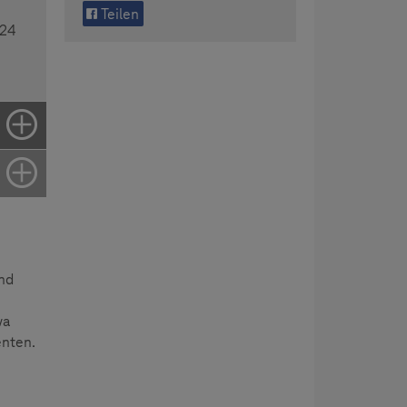
Teilen
024
und
wa
enten.