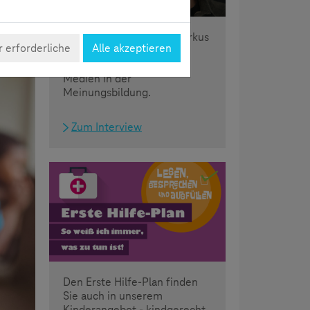
 aber
nd
Interview mit Blogger Markus
 erforderliche
Alle akzeptieren
Beckedahl über die
Bedeutung von sozialen
Medien in der
Meinungsbildung.
Zum Interview
Den Erste Hilfe-Plan finden
Sie auch in unserem
Kinderangebot - kindgerecht