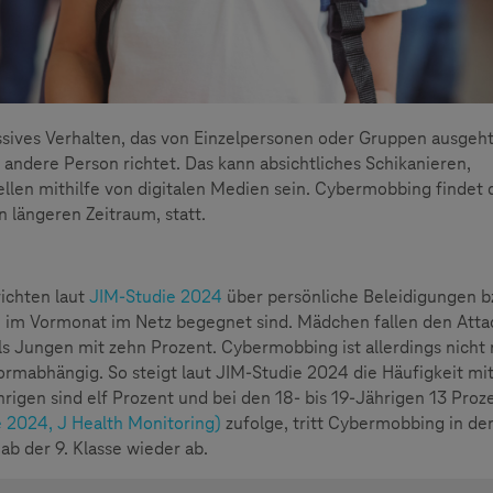
sives Verhalten, das von Einzelpersonen oder Gruppen ausgeh
 andere Person richtet. Das kann absichtliches Schikanieren,
llen mithilfe von digitalen Medien sein. Cybermobbing findet 
n längeren Zeitraum, statt.
richten laut
JIM-Studie 2024
über persönliche Beleidigungen b
e im Vormonat im Netz begegnet sind. Mädchen fallen den Att
ls Jungen mit zehn Prozent. Cybermobbing ist allerdings nicht 
ormabhängig. So steigt laut JIM-Studie 2024 die Häufigkeit mi
rigen sind elf Prozent und bei den 18- bis 19-Jährigen 13 Proz
 2024, J Health Monitoring)
zufolge, tritt Cybermobbing in der
ab der 9. Klasse wieder ab.