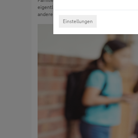
Familien geworden, denn immer mehr Kinder 
eigentlich? Welche Arten von Cybermobbing g
andere Fragen geben neueste Erkenntnisse au
Einstellungen