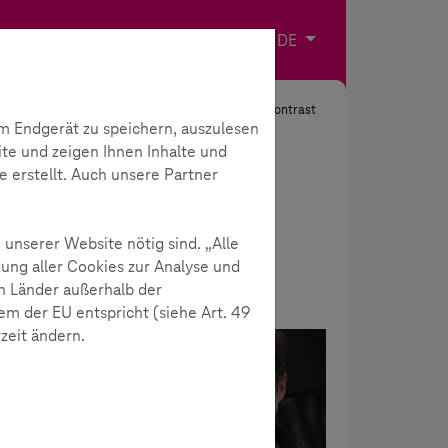
Impressum
Kontakt
Sprache wählen
DE
Suche
Kontrast
m Endgerät zu speichern, auszulesen
ite und zeigen Ihnen Inhalte und
e erstellt. Auch unsere Partner
 unserer Website nötig sind. „Alle
ung aller Cookies zur Analyse und
n Länder außerhalb der
m der EU entspricht (siehe Art. 49
rzeit ändern.
ienste
Meinungsbildung
t.
ner
 den