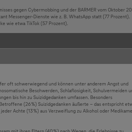
nisses gegen Cybermobbing und der BARMER vom Oktober 2
ant Messenger-Dienste wie z. B. WhatsApp statt (77 Prozent).
rke wie etwa TikTok (57 Prozent).
pfer oft schwerwiegend und können unter anderem Angst und
ychosomatische Beschwerden, Schlaflosigkeit, Schulvermeiden 
ungen bis hin zu Suizidgedanken umfassen. Besonders
e Betroffene (26 %) Suizidgedanken äußerte – das entspricht et
jeder Achte (13 %) aus Verzweiflung zu Alkohol oder Medikam
nsam mit ihren Eltern (40 %) nach Wegen, die Erlebnisse zu