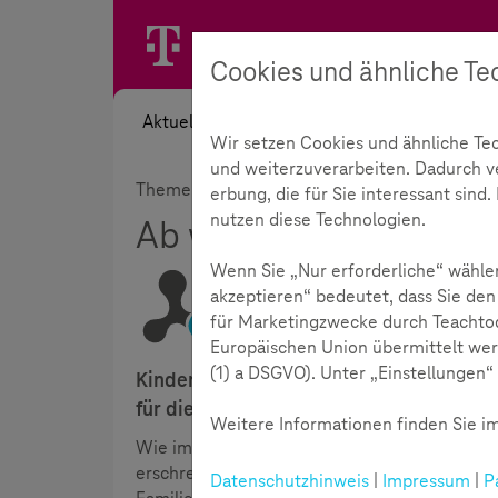
Cookies und ähnliche Te
Aktuelles
Themen
Akademie
Wir setzen Cookies und ähnliche Te
und weiterzuverarbeiten. Dadurch ver
Themen
Digitale Gesellschaft
Verantwo
erbung, die für Sie interessant sin
nutzen diese Technologien.
Ab wann ist es Cyber
Wenn Sie „Nur erforderliche“ wählen
akzeptieren“ bedeutet, dass Sie den
für Marketingzwecke durch Teachtod
Lesezeit:
8
Minuten
Europäischen Union übermittelt wer
(1) a DSGVO). Unter „Einstellungen“ 
Kinder und Jugendliche nutzen heute ga
für die tägliche Kommunikation. Ihr sozi
Weitere Informationen finden Sie im
Wie im analogen Leben gibt es jedoch auch i
erschreckenden Reichweite und Dynamik. Cyb
Datenschutzhinweis
|
Impressum
|
P