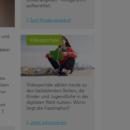
aufbereitet.
Zum Kinderangebot
t und
Videoportale
dabei
zw.
Videoportale zählen heute zu
acken
den beliebtesten Seiten, die
nur
Kinder und Jugendliche in der
t
digitalen Welt nutzen. Worin
ent
liegt die Faszination?
 7.
Jetzt informieren