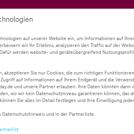
Teachtoday
chnologien
Ratgeber
Toolbox
Initiative
chnologien auf unserer Website ein, um Informationen auf Ihre
bessern wir Ihr Erlebnis, analysieren den Traffic auf der Webs
rtung
Ab wann ist es Cybermobbing?
d. Dafür werden website- und geräteübergreifend Nutzungsprofil
mobbing?
1761
, akzeptieren Sie nur Cookies, die zum richtigen Funktionieren
 Zugriff auf Informationen auf Ihrem Endgerät und die Verwend
ay.de und unsere Partner erlauben. Ihre Daten könnten dann i
den, wo wir kein Datenschutzniveau garantieren können, das de
können Sie alles im Detail festlegen und Ihre Einwilligung jede
nz selbstverständlich soziale Medien wie Messenger-D
ales Miteinander findet häufig in der digitalen Welt stat
 Datenschutzhinweis und in der Partnerliste.
n der digitalen Welt Phänomene wie Mobbing. Allerdings mit ei
ermobbing ist zu einem wichtigen Thema in der Schule und in
artnerlist