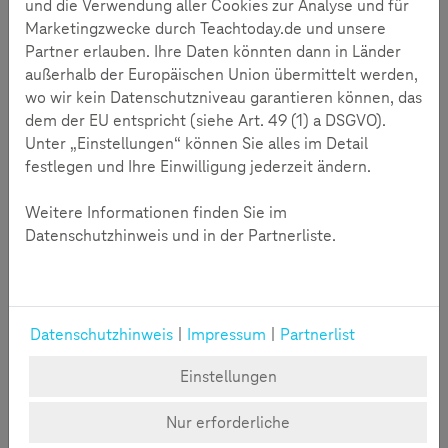
und die Verwendung aller Cookies zur Analyse und für
Soziale Netzwerke sind heute Informationsräume, in denen
Marketingzwecke durch Teachtoday.de und unsere
sich Meinungen in wenigen Augenblicken bilden können
Partner erlauben. Ihre Daten könnten dann in Länder
und geteilt werden. Aber wie kann man in der täglich
außerhalb der Europäischen Union übermittelt werden,
einströmenden Flut von Informationen Nachrichten
wo wir kein Datenschutzniveau garantieren können, das
einordnen? Was ist eine wirkliche Nachricht, was ist Fake
dem der EU entspricht (siehe Art. 49 (1) a DSGVO).
und was eine einfache Meinungsäußerung? Diese Fragen
Unter „Einstellungen“ können Sie alles im Detail
werden in den aktuellen Diskussionen um das Thema Fake
festlegen und Ihre Einwilligung jederzeit ändern.
News in vielfältiger Weise gestellt.
Weitere Informationen finden Sie im
Datenschutzhinweis und in der Partnerliste.
Datenschutzhinweis
|
Impressum
|
Partnerlist
Einstellungen
Nur erforderliche