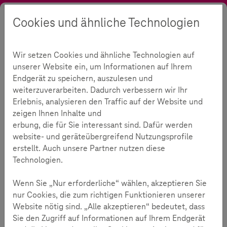
Cookies und ähnliche Technologien
Suche
Kontrast
Menü
Sprache
Themen
Digitale Gesellschaft
Meinungsbildung
Wir setzen Cookies und ähnliche Technologien auf
Fakten, Fakten, Fake, Fakten
unserer Website ein, um Informationen auf Ihrem
Fakten, Fakten, Fake, Fakten
Endgerät zu speichern, auszulesen und
weiterzuverarbeiten. Dadurch verbessern wir Ihr
Erlebnis, analysieren den Traffic auf der Website und
406
zeigen Ihnen Inhalte und
erbung, die für Sie interessant sind. Dafür werden
website- und geräteübergreifend Nutzungsprofile
Lesezeit:
7
Minuten
erstellt. Auch unsere Partner nutzen diese
Technologien.
Im Minuten-, teilweise Sekundentakt erscheinen die
Nachrichten, Bilder und Videos im Newsfeed des
Wenn Sie „Nur erforderliche“ wählen, akzeptieren Sie
eigenen sozialen Netzwerks. Überschriften werden
nur Cookies, die zum richtigen Funktionieren unserer
kurz überflogen, Artikel angelesen, die ersten
Website nötig sind. „Alle akzeptieren“ bedeutet, dass
Sekunden des Videos angeschaut.
Sie den Zugriff auf Informationen auf Ihrem Endgerät