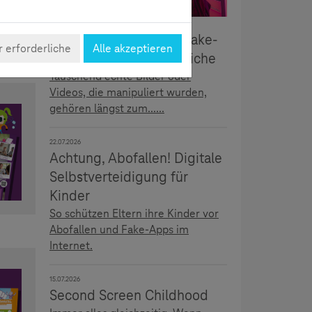
5.08.2026
Täuschend echt: Deepfake-
 erforderliche
Alle akzeptieren
Erkennung für Jugendliche
Täuschend echte Bilder oder
Videos, die manipuliert wurden,
gehören längst zum......
22.07.2026
Achtung, Abofallen! Digitale
Selbstverteidigung für
Kinder
So schützen Eltern ihre Kinder vor
Abofallen und Fake-Apps im
Internet.
15.07.2026
Second Screen Childhood