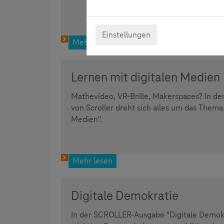
Einstellungen
Mehr lesen
Lernen mit digitalen Medien
Mathevideo, VR-Brille, Makerspaces? In de
von Scroller dreht sich alles um das Thema
Medien".
Mehr lesen
Digitale Demokratie
In der SCROLLER-Ausgabe "Digitale Demokr