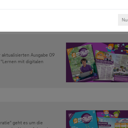
Nur
r aktualisierten Ausgabe 09
 "Lernen mit digitalen
atie" geht es um die