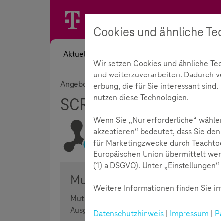
Cookies und ähnliche Te
Aktuelles
Themen
Akademie
Wir setzen Cookies und ähnliche Te
und weiterzuverarbeiten. Dadurch ver
Angebote
Materialien
Kindermedienma
erbung, die für Sie interessant sin
nutzen diese Technologien.
SCROLLER - Das Kind
Wenn Sie „Nur erforderliche“ wählen
akzeptieren“ bedeutet, dass Sie den
für Marketingzwecke durch Teachtod
Lesezeit:
5
Minuten
Europäischen Union übermittelt wer
(1) a DSGVO). Unter „Einstellungen“ 
Mut im Netz
Weitere Informationen finden Sie im
Mut im Netz zeigen - Wie das gehen kann,
Ausgabe zum Thema digitale Zivilcourage.
Datenschutzhinweis
|
Impressum
|
P