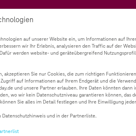
Teachtoday
chnologien
Ratgeber
Toolbox
Initiative
chnologien auf unserer Website ein, um Informationen auf Ihre
bessern wir Ihr Erlebnis, analysieren den Traffic auf der Webs
gazin
d. Dafür werden website- und geräteübergreifend Nutzungsprofil
ermedienmagazin
647
, akzeptieren Sie nur Cookies, die zum richtigen Funktionieren
 Zugriff auf Informationen auf Ihrem Endgerät und die Verwend
ay.de und unsere Partner erlauben. Ihre Daten könnten dann i
den, wo wir kein Datenschutzniveau garantieren können, das de
können Sie alles im Detail festlegen und Ihre Einwilligung jede
 Datenschutzhinweis und in der Partnerliste.
 zeigt diese SCROLLER-
artnerlist