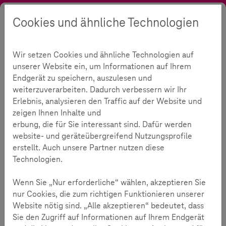
Cookies und ähnliche Technologien
Suche
Kontrast
Menü
Sprache
Angebote
Materialien
Kindermedienmagazin
Mut im Netz
Wir setzen Cookies und ähnliche Technologien auf
SCROLLER 10 - Mut im Netz
unserer Website ein, um Informationen auf Ihrem
Endgerät zu speichern, auszulesen und
weiterzuverarbeiten. Dadurch verbessern wir Ihr
123
Erlebnis, analysieren den Traffic auf der Website und
zeigen Ihnen Inhalte und
erbung, die für Sie interessant sind. Dafür werden
Lesezeit:
3
Minuten
website- und geräteübergreifend Nutzungsprofile
erstellt. Auch unsere Partner nutzen diese
Streitereien und Hänseleien unter Kindern und
Technologien.
Jugendlichen sind leider alltäglich. Finden diese im
Netz statt, kann das im schlechtesten Fall zu
Wenn Sie „Nur erforderliche“ wählen, akzeptieren Sie
Hasskommentaren und sogar Cybermobbing
nur Cookies, die zum richtigen Funktionieren unserer
führen.
Website nötig sind. „Alle akzeptieren“ bedeutet, dass
Sie den Zugriff auf Informationen auf Ihrem Endgerät
Die zehnte Ausgabe des SCROLLER befasst sich darum