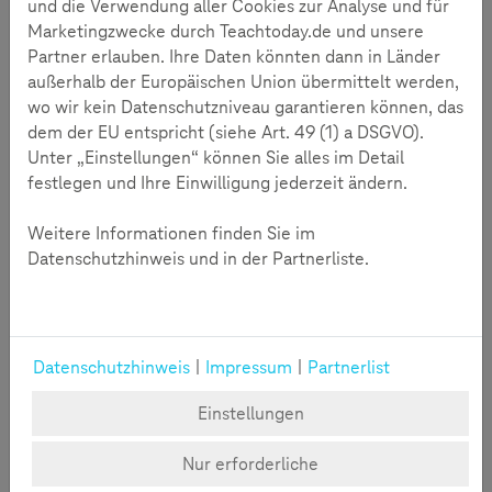
und die Verwendung aller Cookies zur Analyse und für
ausführlich mit dem Thema "Mut im Netz" und zeigt auf,
Marketingzwecke durch Teachtoday.de und unsere
warum Zivilcourage so wichtig ist. Kindgerecht erklären die
Partner erlauben. Ihre Daten könnten dann in Länder
beiden SCROLLER-Figuren Tom und Trixi, was digitale
außerhalb der Europäischen Union übermittelt werden,
Zivilcourage bedeutet und machen anhand einfach
wo wir kein Datenschutzniveau garantieren können, das
Beispiele aus der Lebenswelt von Kindern deutlich, was
dem der EU entspricht (siehe Art. 49 (1) a DSGVO).
jeder für eine faires Miteinander im Netz tun kann.
Unter „Einstellungen“ können Sie alles im Detail
festlegen und Ihre Einwilligung jederzeit ändern.
Medienmagazin
Weitere Informationen finden Sie im
Datenschutzhinweis und in der Partnerliste.
Datenschutzhinweis
|
Impressum
|
Partnerlist
Einstellungen
Hier online lesen!
Nur erforderliche
Die aktuelle SCROLLER-Ausgabe!