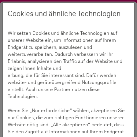
Cookies und ähnliche Technologien
Suche
Kontrast
Menü
Sprache
Angebote
Themen
App-Ratgeber
Interview mit Thomas Feibel
Wir setzen Cookies und ähnliche Technologien auf
Interview: "Apps bieten jede
unserer Website ein, um Informationen auf Ihrem
Endgerät zu speichern, auszulesen und
Menge Chancen"
weiterzuverarbeiten. Dadurch verbessern wir Ihr
Erlebnis, analysieren den Traffic auf der Website und
zeigen Ihnen Inhalte und
417
erbung, die für Sie interessant sind. Dafür werden
website- und geräteübergreifend Nutzungsprofile
erstellt. Auch unsere Partner nutzen diese
Lesezeit:
10
Minuten
Technologien.
Thomas Feibel weiß, was Kinder von
App
s erwarten.
Wenn Sie „Nur erforderliche“ wählen, akzeptieren Sie
Er ist einer der führenden Journalisten im Bereich
nur Cookies, die zum richtigen Funktionieren unserer
Kinder und digitale Medien.
Website nötig sind. „Alle akzeptieren“ bedeutet, dass
Der Medienexperte leitet das Büro für Kindermedien in
Sie den Zugriff auf Informationen auf Ihrem Endgerät