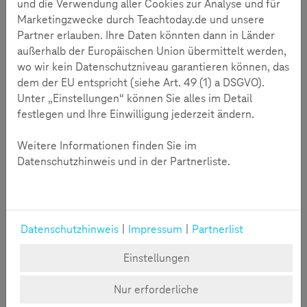
Berlin und verleiht seit 2002 als Co-Initiator zusammen mit
und die Verwendung aller Cookies zur Analyse und für
dem Family Media Verlag den deutschen
Marketingzwecke durch Teachtoday.de und unsere
Kindersoftwarepreis TOMMI. Mit ihm hat sich Teachtoday
Partner erlauben. Ihre Daten könnten dann in Länder
über die Bedeutung von
App
s und deren Chancen in der
außerhalb der Europäischen Union übermittelt werden,
Medienbildung von Kindern und Jugendlichen unterhalten.
wo wir kein Datenschutzniveau garantieren können, das
dem der EU entspricht (siehe Art. 49 (1) a DSGVO).
Unter „Einstellungen“ können Sie alles im Detail
festlegen und Ihre Einwilligung jederzeit ändern.
Weitere Informationen finden Sie im
Datenschutzhinweis und in der Partnerliste.
Datenschutzhinweis
|
Impressum
|
Partnerlist
Teachtoday traf Thomas Feibel zum Interview
Einstellungen
Herr Feibel, wofür nutzen Sie
App
s in Ihrem Alltag?
Nur erforderliche
Ich benutze hauptsächlich WhatsApp, Instagram und