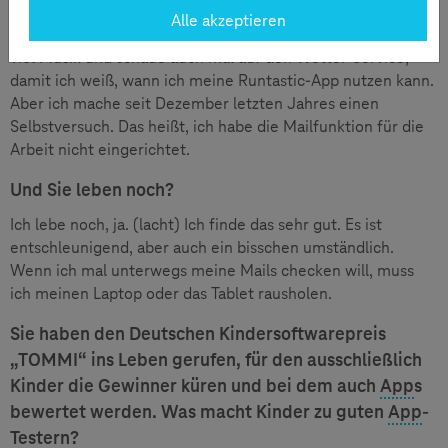
Snapchat, um mit meinen Kindern in Kontakt zu bleiben.
Alle akzeptieren
Beruflich nutze ich oft die Notizfunktion. Ich höre ziemlich
viel Musik und schaue auch mal auf den Wetter-Service,
damit ich weiß, wann ich meine Runtastic-App nutzen kann.
Aber ich mache seit Dezember letzten Jahres einen
Selbstversuch. Das heißt, ich habe die Mailfunktion für die
Arbeit nicht eingerichtet.
Und Sie leben noch?
Ich lebe noch, ja. (lacht) Ich finde das sehr gut. Es ist
entschleunigend, aber auch ein bisschen umständlich.
Wenn ich mal unterwegs meine Mails checken will, muss
ich meinen Laptop oder das Tablet rausholen.
Sie haben den Deutschen Kindersoftwarepreis
„TOMMI“ ins Leben gerufen, für den ausschließlich
Kinder die Gewinner küren und bei dem auch
App
s
bewertet werden. Was macht Kinder zu guten
App
-
Testern?