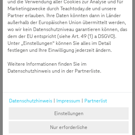
und die Verwendung aller Cookies zur Analyse und für
berücksichtigen? Die Infografik gibt einen Einblick, viele
Marketingzwecke durch Teachtoday.de und unsere
Denkanstöße und vertiefendes Quellenmaterial.
Partner erlauben. Ihre Daten könnten dann in Länder
außerhalb der Europäischen Union übermittelt werden,
wo wir kein Datenschutzniveau garantieren können, das
dem der EU entspricht (siehe Art. 49 (1) a DSGVO).
Unter „Einstellungen“ können Sie alles im Detail
festlegen und Ihre Einwilligung jederzeit ändern.
Weitere Informationen finden Sie im
Datenschutzhinweis und in der Partnerliste.
Datenschutzhinweis
|
Impressum
|
Partnerlist
Für die gesunde Integration Künstlicher Intelligenz in die
menschliche Alltagswelt, benötigen wir mehr als kreative
Einstellungen
Einsatzszenarien. Wir laden Sie ein, am Diskurs
teilzunehmen und sich für eine sichere Entfaltung der
Nur erforderliche
Potenziale zu engagieren.