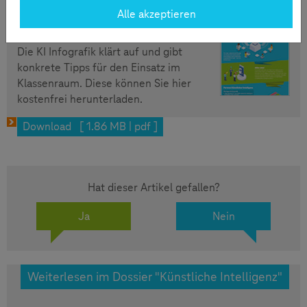
Alle akzeptieren
Grafik: "KI in der Bildung"
Die KI Infografik klärt auf und gibt
konkrete Tipps für den Einsatz im
Klassenraum. Diese können Sie hier
kostenfrei herunterladen.
Download [ 1.86 MB | pdf ]
Hat dieser Artikel gefallen?
Ja
Nein
Weiterlesen im Dossier "Künstliche Intelligenz"