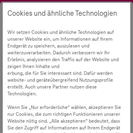
Cookies und ähnliche Technologien
Suche
Kontrast
Menü
Sprache
Themen
Medienkompetenz
ChatGPT & Co.
Wir setzen Cookies und ähnliche Technologien auf
KI für den Bildungsbereich
unserer Website ein, um Informationen auf Ihrem
KI in der Bildung
Endgerät zu speichern, auszulesen und
254
weiterzuverarbeiten. Dadurch verbessern wir Ihr
Erlebnis, analysieren den Traffic auf der Website und
zeigen Ihnen Inhalte und
Lesezeit:
2
Minuten
erbung, die für Sie interessant sind. Dafür werden
website- und geräteübergreifend Nutzungsprofile
Neue Tools für die Klassenräume von heute - und
erstellt. Auch unsere Partner nutzen diese
übermorgen
Technologien.
Dass KI Auswirkungen auf die Recherchearbeit und
Wenn Sie „Nur erforderliche“ wählen, akzeptieren Sie
Hausaufgabengestaltung von Schüler*innen haben wird,
nur Cookies, die zum richtigen Funktionieren unserer
liegt nahe. Doch welche weiteren Entwicklungen deuten
Website nötig sind. „Alle akzeptieren“ bedeutet, dass
sich an, wo können Lehrkräfte schon heute von KI im
Sie den Zugriff auf Informationen auf Ihrem Endgerät
Bildungsbereich profitieren? Und welche Risiken gilt es zu