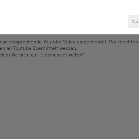
 Nutzung von KI-Systemen als Lernbegleiter. Was also können wi
Nur
lich
rd das entsprechende Youtube-Video eingeblendet. Wir möchten
ten an Youtube übermittelt werden.
licken Sie bitte auf "Cookies verwalten".