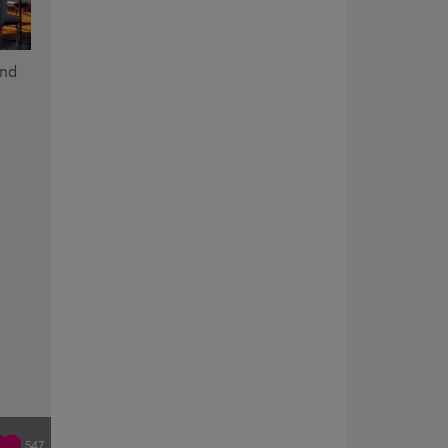
und
547