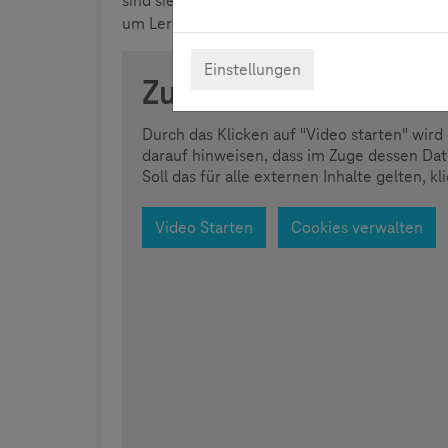
sind sie oft eher misstrauisch gegenüber der
um Lernen neu zu denken?
Einstellungen
Zustimmung erforder
Durch das Klicken auf "Video starten" wi
darauf hinweisen, dass im Zuge dessen Da
Soll das für alle externen Inhalte gelten, k
Video Starten
Cookies verwalten