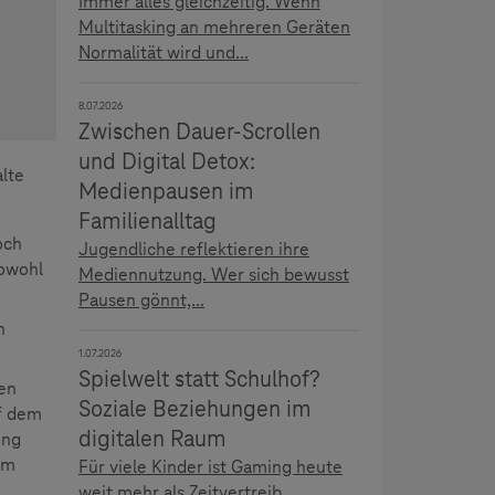
Immer alles gleichzeitig. Wenn
Multitasking an mehreren Geräten
Normalität wird und...
8.07.2026
Zwischen Dauer-Scrollen
und Digital Detox:
lte
Medienpausen im
Familienalltag
och
Jugendliche reflektieren ihre
sowohl
Mediennutzung. Wer sich bewusst
Pausen gönnt,...
n
1.07.2026
Spielwelt statt Schulhof?
ien
Soziale Beziehungen im
uf dem
digitalen Raum
ung
im
Für viele Kinder ist Gaming heute
weit mehr als Zeitvertreib.