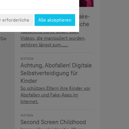
r tun,
5.08.2026
Täuschend echt: Deepfake-
 erforderliche
Alle akzeptieren
Erkennung für Jugendliche
Täuschend echte Bilder oder
Videos, die manipuliert wurden,
 Sie
gehören längst zum......
22.07.2026
Achtung, Abofallen! Digitale
Selbstverteidigung für
Kinder
So schützen Eltern ihre Kinder vor
Abofallen und Fake-Apps im
Internet.
15.07.2026
Second Screen Childhood