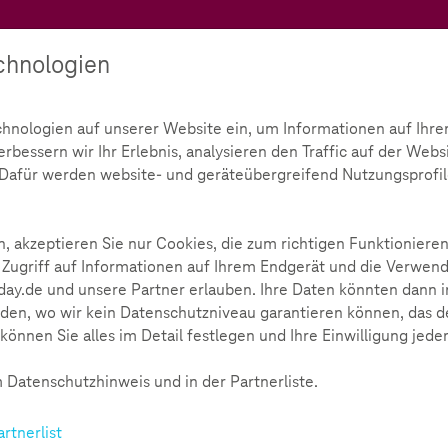
Teachtoday
chnologien
Ratgeber
Toolbox
Initiative
chnologien auf unserer Website ein, um Informationen auf Ihre
bessern wir Ihr Erlebnis, analysieren den Traffic auf der Webs
Co.
Interview: Alte Lernformen mit KI aufbrechen
d. Dafür werden website- und geräteübergreifend Nutzungsprofil
I aufbrechen
547
, akzeptieren Sie nur Cookies, die zum richtigen Funktionieren
 Zugriff auf Informationen auf Ihrem Endgerät und die Verwend
ay.de und unsere Partner erlauben. Ihre Daten könnten dann i
den, wo wir kein Datenschutzniveau garantieren können, das de
können Sie alles im Detail festlegen und Ihre Einwilligung jede
voll und nützlich sein, wenn es um das Deeper Learni
 Datenschutzhinweis und in der Partnerliste.
len und Universtäten für Aufregung. Viele Lehrkräfte fragen s
geschrieben, wie kann ich ihre Leistungen bewerten?” Genau 
artnerlist