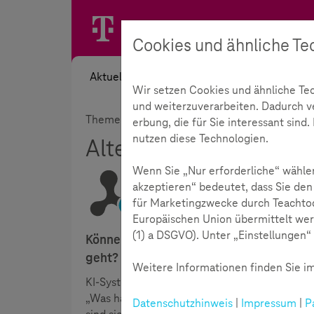
Cookies und ähnliche Te
Aktuelles
Themen
Akademie
Wir setzen Cookies und ähnliche Te
und weiterzuverarbeiten. Dadurch ver
Themen
Medienkompetenz
ChatGPT & 
erbung, die für Sie interessant sin
nutzen diese Technologien.
Alte Lernformen mit K
Wenn Sie „Nur erforderliche“ wählen
akzeptieren“ bedeutet, dass Sie den
für Marketingzwecke durch Teachtod
Lesezeit:
5
Minuten
Europäischen Union übermittelt wer
(1) a DSGVO). Unter „Einstellungen“ 
Können KI-basierte Programme auch sinn
geht?
Weitere Informationen finden Sie im
KI-Systeme, wie z. B. ChatGPT, sorgen an Schu
„Was haben meine Schüler*innen noch selbst 
Datenschutzhinweis
|
Impressum
|
P