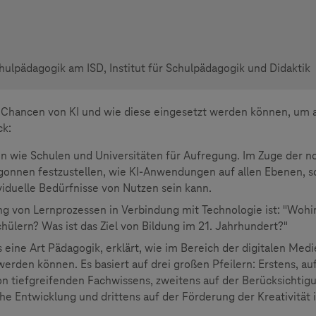
Schulpädagogik am ISD, Institut für Schulpädagogik und Didaktik
e Chancen von KI und wie diese eingesetzt werden können, um a
ck:
n wie Schulen und Universitäten für Aufregung. Im Zuge der n
gonnen festzustellen, wie KI-Anwendungen auf allen Ebenen, 
viduelle Bedürfnisse von Nutzen sein kann.
ung von Lernprozessen in Verbindung mit Technologie ist: "Wohi
hülern? Was ist das Ziel von Bildung im 21. Jahrhundert?"
 eine Art Pädagogik, erklärt, wie im Bereich der digitalen Med
erden können. Es basiert auf drei großen Pfeilern: Erstens, a
on tiefgreifenden Fachwissens, zweitens auf der Berücksichtig
iche Entwicklung und drittens auf der Förderung der Kreativität 