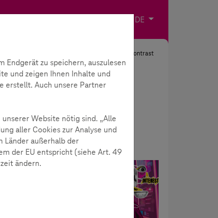
Impressum
Kontakt
Sprache wählen
DE
Suche
Kontrast
m Endgerät zu speichern, auszulesen
ite und zeigen Ihnen Inhalte und
e erstellt. Auch unsere Partner
 unserer Website nötig sind. „Alle
ung aller Cookies zur Analyse und
n Länder außerhalb der
m der EU entspricht (siehe Art. 49
rzeit ändern.
ng
News
ich:
deshalb