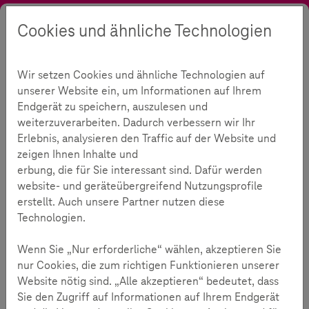
Cookies und ähnliche Technologien
Suche
Kontrast
Menü
Sprache
Themen
Nachhaltigkeit
Bildung für nachhaltige Entwicklung
Wir setzen Cookies und ähnliche Technologien auf
Interview: Unternehmergeist trifft Nachhaltigkeit
unserer Website ein, um Informationen auf Ihrem
Interview: Unternehmergeist
Endgerät zu speichern, auszulesen und
weiterzuverarbeiten. Dadurch verbessern wir Ihr
trifft Nachhaltigkeit
Erlebnis, analysieren den Traffic auf der Website und
zeigen Ihnen Inhalte und
erbung, die für Sie interessant sind. Dafür werden
226
website- und geräteübergreifend Nutzungsprofile
erstellt. Auch unsere Partner nutzen diese
Technologien.
Lesezeit:
4
Minuten
Wenn Sie „Nur erforderliche“ wählen, akzeptieren Sie
Im Interview mit Teachtoday erklärt die
nur Cookies, die zum richtigen Funktionieren unserer
Geschäftsführerin von Think Digital Green, Susanne
Website nötig sind. „Alle akzeptieren“ bedeutet, dass
Grohs-von Reichenbach, wie unbeschwert
Sie den Zugriff auf Informationen auf Ihrem Endgerät
nachhaltiges Verhalten im digitalen Alltag sein