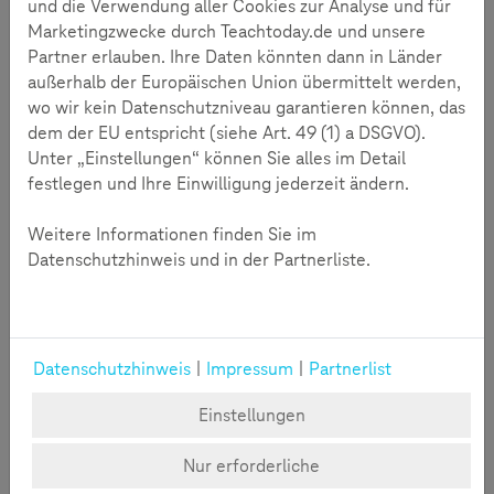
und die Verwendung aller Cookies zur Analyse und für
kann.
Marketingzwecke durch Teachtoday.de und unsere
Partner erlauben. Ihre Daten könnten dann in Länder
Eine grundlegende Annahme von Susanne Grohs-von
außerhalb der Europäischen Union übermittelt werden,
Reichenbach und ihrem Startup ist, dass Nachhaltigkeit
wo wir kein Datenschutzniveau garantieren können, das
nicht immer etwas mit Verzicht zu tun hat, sondern gerade
dem der EU entspricht (siehe Art. 49 (1) a DSGVO).
hinsichtlich der Digitalisierung Chancen und Vorteile mit
Unter „Einstellungen“ können Sie alles im Detail
sich bringt. In diesem Zusammenhang erklärt sie im
festlegen und Ihre Einwilligung jederzeit ändern.
Gespräch das Konzept des
CO2 - Handabdrucks
, das
positive Pendant zum Fußabdruck. Der Handabdruck steht
Weitere Informationen finden Sie im
für die guten Dinge, die wir im Sinne einer nachhaltigen,
Datenschutzhinweis und in der Partnerliste.
digitalen Welt tun.
Zustimmung erforderlich
Durch das Klicken auf "Video starten" wird das entsprechende Youtube-
Datenschutzhinweis
|
Impressum
|
Partnerlist
Video eingeblendet. Wir möchten Sie darauf hinweisen, dass im Zuge
dessen Daten an Youtube übermittelt werden.
Soll das für alle externen Inhalte gelten, klicken Sie bitte auf "Cookies
Einstellungen
verwalten".
Nur erforderliche
Video Starten
Cookies verwalten